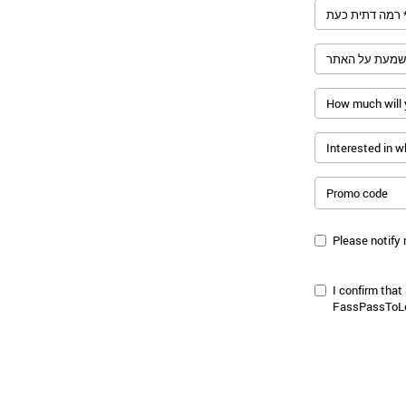
Promo code
Please notify 
I confirm that
FassPassToL