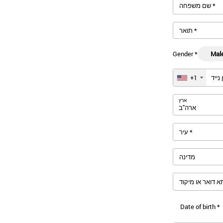
שם משפחה *
Gender *
Mal
נייד
+1
ארץ
עיר *
Date of birth *