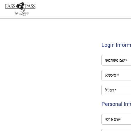
Login Inform
שם משתמש *
סיסמא *
דוא''ל *
Personal In
שם פרטי*