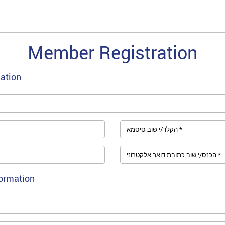
Member Registration
ation
הקלד/י שוב סיסמא *
הכנס/י שוב כתובת דואר אלקטרוני *
formation